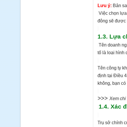
Lưu ý:
Bản sa
Việc chọn lựa
đông sẽ được q
1.3. Lựa c
Tên doanh ngh
tố là loại hìn
Tên công ty kh
định tại Điều 
không, bạn có 
>>>
Xem chi 
1.4. Xác 
Trụ sở chính c