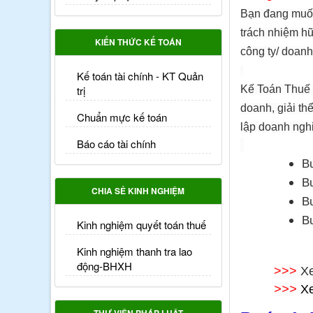
Bạn đang muốn 
trách nhiệm hữ
KIẾN THỨC KẾ TOÁN
công ty/ doanh
Kế toán tài chính - KT Quản
trị
Kế Toán Thuế C
doanh, giải th
Chuẩn mực kế toán
lập doanh nghi
Báo cáo tài chính
Bư
B
CHIA SẺ KINH NGHIỆM
Bư
Bư
Kinh nghiệm quyết toán thuế
Kinh nghiệm thanh tra lao
động-BHXH
>>>
Xe
>>>
X