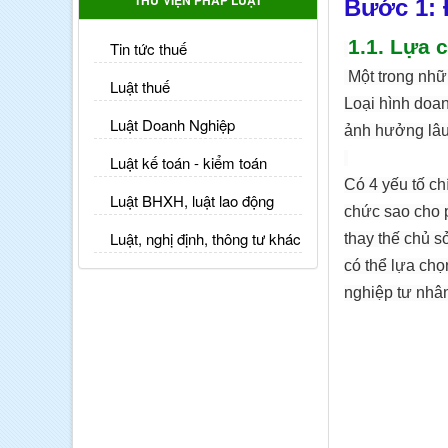
THƯ VIỆN PHÁP LUẬT
Bước 1: 
1.1. Lựa 
Tin tức thuế
Một trong nhữ
Luật thuế
Loại hình doan
Luật Doanh Nghiệp
ảnh hưởng lâu
Luật kế toán - kiểm toán
Có 4 yếu tố ch
Luật BHXH, luật lao động
chức sao cho 
Luật, nghị định, thông tư khác
thay thế chủ s
có thể lựa chọ
nghiệp tư nhâ