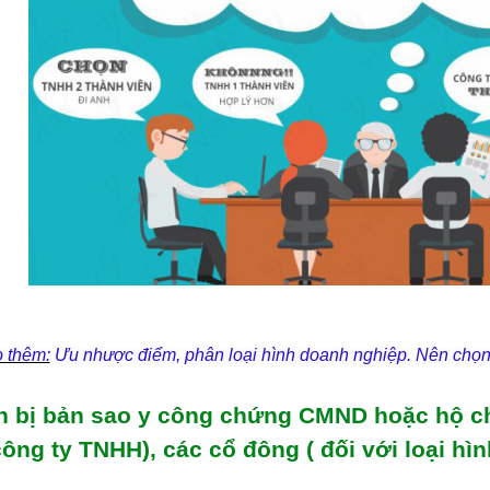
 thêm:
Ưu nhược điểm, phân loại hình doanh nghiệp. Nên chọn 
n bị bản sao y công chứng CMND hoặc hộ chi
công ty TNHH), các cổ đông ( đối với loại hì