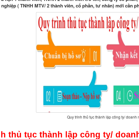
 nghiệp ( TNHH MTV/ 2 thành viên, cổ phần, tư nhân) mới cần p
Quy trình thủ tục thành lập công ty/ doanh
nh thủ tục thành lập công ty/ doan