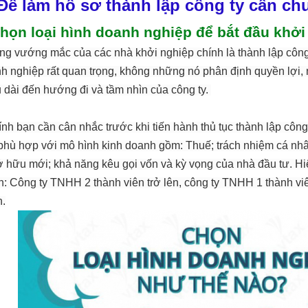
Để làm hồ sơ thành lập công ty cần ch
chọn loại hình doanh nghiệp để bắt đầu khởi
ng vướng mắc của các nhà khởi nghiệp chính là thành lập công 
h nghiệp rất quan trọng, không những nó phân định quyền lợi,
 dài đến hướng đi và tầm nhìn của công ty.
ính bạn cần cân nhắc trước khi tiến hành thủ tục thành lập công 
phù hợp với mô hình kinh doanh gồm: Thuế; trách nhiệm cá nh
ở hữu mới; khả năng kêu gọi vốn và kỳ vọng của nhà đầu tư. Hi
n: Công ty TNHH 2 thành viên trở lên, công ty TNHH 1 thành vi
n.