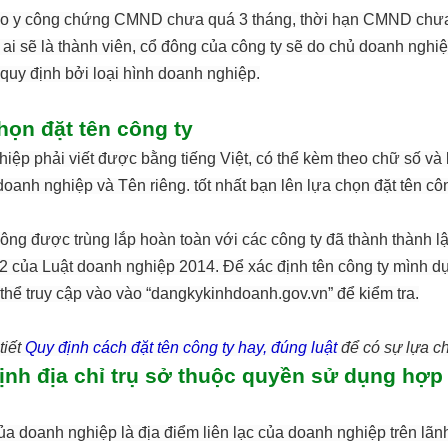
o y công chứng CMND chưa quá 3 tháng, thời hạn CMND chưa
 ai sẽ là thành viên, cổ đông của công ty sẽ do chủ doanh nghiệ
uy định bởi loại hình doanh nghiệp.
họn đặt tên công ty
iệp phải viết được bằng tiếng Việt, có thể kèm theo chữ số và k
h doanh nghiệp và Tên riêng. tốt nhất bạn lên lựa chọn đặt tên c
ông được trùng lắp hoàn toàn với các công ty đã thành thành l
42 của Luật doanh nghiệp 2014. Để xác định tên công ty mình dự
thể truy cập vào vào “dangkykinhdoanh.gov.vn” để kiểm tra.
tiết
Quy định cách đặt tên công ty hay, đúng luật
để có sự lựa ch
định địa chỉ trụ sở thuộc quyền sử dụng hợp
ủa doanh nghiệp là địa điểm liên lạc của doanh nghiệp trên lãn