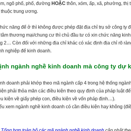
ẻm, ngõ phố, phố, đường
HOẶC
thôn, xóm, ấp, xã, phường, thị tr
 thuộc trung ương.
ức năng để ở thì không được phép đặt địa chỉ trụ sở công ty đ
 tâm thương mại/chung cư thì chủ đầu tư có xin chức năng kin
ầng 2… Còn đối với những địa chỉ khác có xác định địa chỉ rõ ràn
nh nghiệp để kinh doanh.
định ngành nghề kinh doanh mà công ty dự k
nh doanh phải khớp theo mã ngành cấp 4 trong hệ thống ngành
iện phải thỏa mãn các điều kiện theo quy định của pháp luật để
u kiện về giấy phép con, điều kiện về vốn pháp định…).
ểu xem ngành nghề kinh doanh có cần điều kiện hay không (điề
y
Tổng hợp toàn bộ các mã ngành nghề kinh doanh
cập nhật th