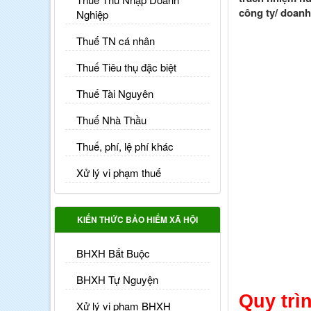
công ty/ doanh
Nghiệp
Thuế TN cá nhân
Thuế Tiêu thụ đặc biệt
Thuế Tài Nguyên
Thuế Nhà Thầu
Thuế, phí, lệ phí khác
Xử lý vi phạm thuế
KIẾN THỨC BẢO HIỂM XÃ HỘI
BHXH Bắt Buộc
BHXH Tự Nguyện
Quy trì
Xử lý vi phạm BHXH