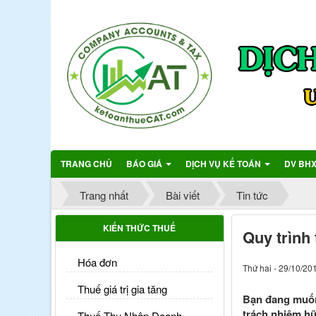
TRANG CHỦ
BÁO GIÁ
DỊCH VỤ KẾ TOÁN
DV BH
Trang nhất
Bài viết
Tin tức
KIẾN THỨC THUẾ
Quy trình 
Hóa đơn
Thứ hai - 29/10/20
Thuế giá trị gia tăng
Bạn đang muốn 
trách nhiệm hữ
Thuế Thu Nhập Doanh