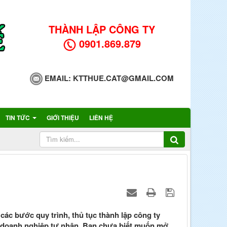
THÀNH LẬP CÔNG TY
0901.869.879
EMAIL:
KTTHUE.CAT@GMAIL.COM
TIN TỨC
GIỚI THIỆU
LIÊN HỆ
ác bước quy trình, thủ tục thành lập công ty
n, doanh nghiệp tư nhân. Bạn chưa biết muốn mở