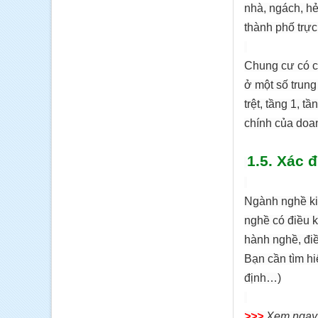
nhà, ngách, h
thành phố trực
Chung cư có ch
ở một số trung
trệt, tầng 1, t
chính của doa
1.5. Xác 
Ngành nghề ki
nghề có điều k
hành nghề, điề
Bạn cần tìm hi
định…)
>>>
Xem nga