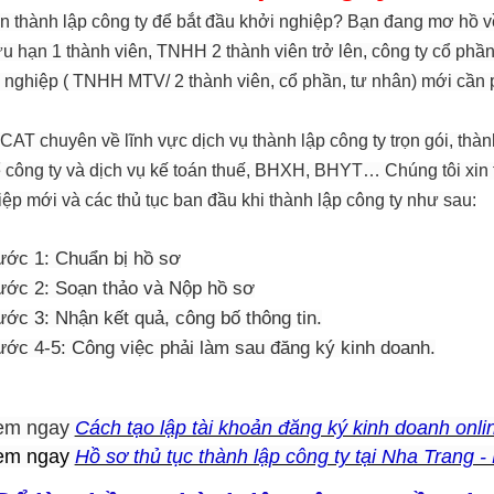
thành lập công ty để bắt đầu khởi nghiệp? Bạn đang mơ hồ về c
u hạn 1 thành viên, TNHH 2 thành viên trở lên, công ty cổ ph
 nghiệp ( TNHH MTV/ 2 thành viên, cổ phần, tư nhân) mới cần 
AT chuyên về lĩnh vực dịch vụ thành lập công ty trọn gói, thàn
ể công ty và dịch vụ kế toán thuế, BHXH, BHYT… Chúng tôi xin t
ệp mới và các thủ tục ban đầu khi thành lập công ty như sau:
ớc 1: Chuẩn bị hồ sơ
ước 2: Soạn thảo và Nộp hồ sơ
ớc 3: Nhận kết quả, công bố thông tin.
ớc 4-5: Công việc phải làm sau đăng ký kinh doanh.
m ngay
Cách tạo lập tài khoản đăng ký kinh doanh onli
em ngay
Hồ sơ thủ tục thành lập công ty tại Nha Trang 