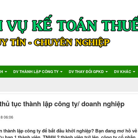
XH
DV THÀNH LẬP CÔNG TY
DV THAY ĐỔI GPKD
DV KHÁC
thủ tục thành lập công ty/ doanh nghiệp
18 06:06
thành lập công ty để bắt đầu khởi nghiệp? Bạn đang mơ hồ về c
u hạn 1 thành viên, TNHH 2 thành viên trở lên, công ty cổ phầ