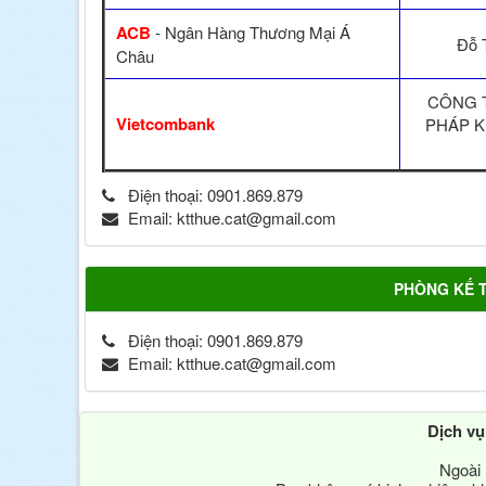
ACB
- Ngân Hàng Thương Mại Á
Đỗ 
Châu
CÔNG T
Vietcombank
PHÁP K
Điện thoại:
0901.869.879
Email:
ktthue.cat@gmail.com
PHÒNG KẾ 
Điện thoại:
0901.869.879
Email:
ktthue.cat@gmail.com
Dịch v
Ngoài 