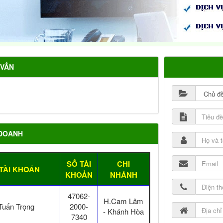
 VẤN
 DOANH
SỐ TÀI
CHI
TÀI KHOẢN
KHOẢN
NHÁNH
47062-
H.Cam Lâm
Tuấn Trọng
2000-
- Khánh Hòa
7340