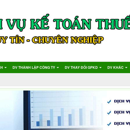
XH
DV THÀNH LẬP CÔNG TY
DV THAY ĐỔI GPKD
DV KHÁC