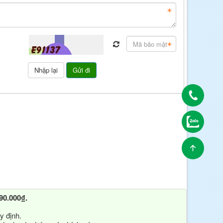
90.000₫.
y định.