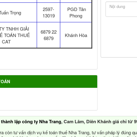
2597-
PGD Tân
Tuấn Trọng
13019
Phong
Y TNHH GIẢI
6879 22
Ế TOÁN THUẾ
Khánh Hòa
6879
CAT
TOÁN
ụ
thành lập công ty Nha Trang
, Cam Lâm, Diên Khánh giá chỉ từ 9
ra còn tư vấn dịch vụ kế toán thuế Nha Trang, tư vấn pháp lý đúng qu