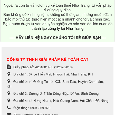
Ngoài ra còn tư vấn dịch vụ kế toán thuế Nha Trang, tư vấn pháp
lý đúng quy định.
Bạn không có kinh nghiệm, không có thời gian, nhưng muốn đảm
bảo mọi thủ tục thực hiện một cách nhanh chóng và chính xác.
Bạn muốn được tư vấn chuyên nghiệp về các vấn đề liên quan đế
thành lập công ty tại Nha Trang
---- HÃY LIÊN HỆ NGAY CHÚNG TÔI SẼ GIÚP BẠN ---
CÔNG TY TNHH GIẢI PHÁP KẾ TOÁN CAT
Giấy phép số: 4201801455 (12/07/2018)
Địa chỉ 1:
67 Lê Hiến Mai, Phước Hải, Nha Trang, KH
Địa chỉ 2:
10 Đường Tổ 12, KCN Suối Dầu, Huyện Cam Lâm,
KH
Địa chỉ 3:
Đường D17 Tân Đông Hiệp, Dĩ An, Bình Dương
Địa chỉ 4:
18 Hưng Hóa 1, Hoà Cường Nam, Hải Châu, Đà Nẵng
Điện thoại:
0901.869.879
Email:
ktthue.cat@gmail.com