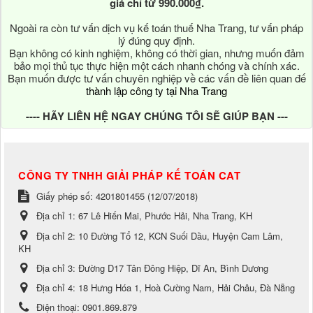
giá chỉ từ 990.000₫.
Ngoài ra còn tư vấn dịch vụ kế toán thuế Nha Trang, tư vấn pháp
lý đúng quy định.
Bạn không có kinh nghiệm, không có thời gian, nhưng muốn đảm
bảo mọi thủ tục thực hiện một cách nhanh chóng và chính xác.
Bạn muốn được tư vấn chuyên nghiệp về các vấn đề liên quan đế
thành lập công ty tại Nha Trang
---- HÃY LIÊN HỆ NGAY CHÚNG TÔI SẼ GIÚP BẠN ---
CÔNG TY TNHH GIẢI PHÁP KẾ TOÁN CAT
Giấy phép số: 4201801455 (12/07/2018)
Địa chỉ 1:
67 Lê Hiến Mai, Phước Hải, Nha Trang, KH
Địa chỉ 2:
10 Đường Tổ 12, KCN Suối Dầu, Huyện Cam Lâm,
KH
Địa chỉ 3:
Đường D17 Tân Đông Hiệp, Dĩ An, Bình Dương
Địa chỉ 4:
18 Hưng Hóa 1, Hoà Cường Nam, Hải Châu, Đà Nẵng
Điện thoại:
0901.869.879