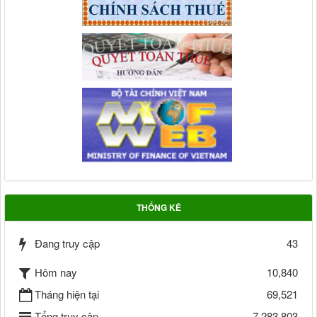
THỐNG KÊ
Đang truy cập
43
Hôm nay
10,840
Tháng hiện tại
69,521
Tổng truy cập
7,283,803