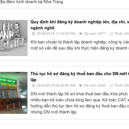
 địa điểm kinh doanh tại Nha Trang
Quy định khi đăng ký doanh nghiệp tên, địa chỉ, 
ngành nghề
30/09/2018 11:53:00 PM
Đã xem: 4071
Phản hồi
Khi bạn chuẩn bị thành lập doanh nghiệp, công ty cầ
một số vấn đề sau đây khi thực hiện đăng ký doanh 
Thủ tục hồ sơ đăng ký thuế ban đầu cho DN mới 
lập
29/09/2018 06:40:00 AM
Đã xem: 4435
Phản hồi
DN mới thành lập hồ sơ khai thuế ban đầu khá phức 
nhiều bạn kế toán chưa từng làm qua. Kế toán CAT x
hướng dẫn thủ tục làm hồ sơ đăng ký thuế ban đầu 
những DN mới thành lập.