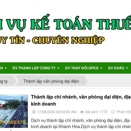
XH
DV THÀNH LẬP CÔNG TY
DV THAY ĐỔI GPKD
DV KHÁC
g ty
Thành lập văn phòng đại diện
Thành lập chi nhánh, văn phòng đại diện, đị
kinh doanh
17/08/2024 09:34:00 AM
Đã xem: 1770
Phản hồi
Dịch vụ thành lập chi nhánh, văn phòng đại diện, địa
kinh doanh tại Khánh Hòa.Dịch vụ thành lập chi nhá