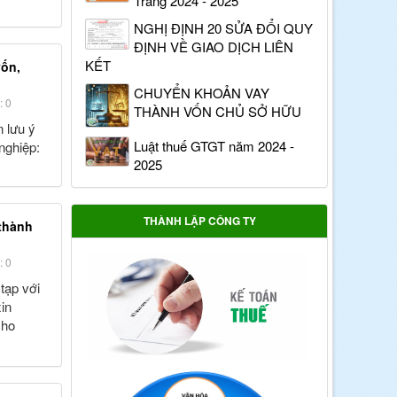
Trang 2024 - 2025
NGHỊ ĐỊNH 20 SỬA ĐỔI QUY
ĐỊNH VỀ GIAO DỊCH LIÊN
KẾT
vốn,
CHUYỂN KHOẢN VAY
: 0
THÀNH VỐN CHỦ SỞ HỮU
n lưu ý
Luật thuế GTGT năm 2024 -
nghiệp:
2025
THÀNH LẬP CÔNG TY
thành
: 0
tạp với
in
cho