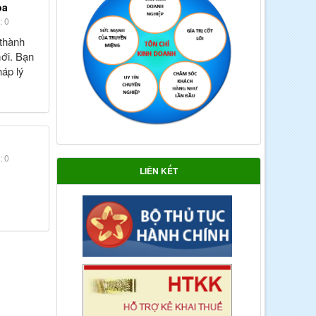
òa
: 0
thành
ới. Bạn
háp lý
: 0
LIÊN KẾT