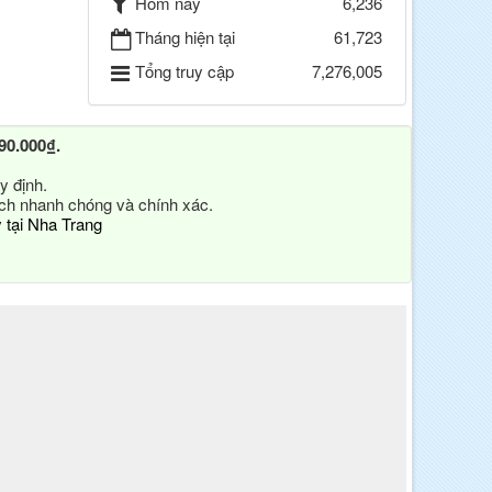
Hôm nay
6,236
Tháng hiện tại
61,723
Tổng truy cập
7,276,005
90.000₫.
y định.
ách nhanh chóng và chính xác.
y tại Nha Trang