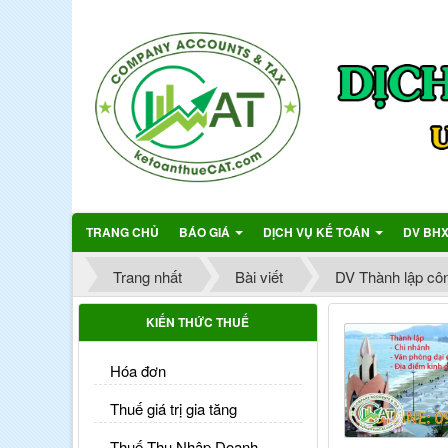
TRANG CHỦ
BÁO GIÁ
DỊCH VỤ KẾ TOÁN
DV BH
Trang nhất
Bài viết
DV Thành lập côn
KIẾN THỨC THUẾ
Hóa đơn
Thuế giá trị gia tăng
Thuế Thu Nhập Doanh