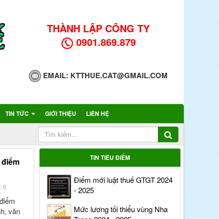
THÀNH LẬP CÔNG TY
0901.869.879
EMAIL:
KTTHUE.CAT@GMAIL.COM
TIN TỨC
GIỚI THIỆU
LIÊN HỆ
TIN TIÊU ĐIỂM
a điểm
Điểm mới luật thuế GTGT 2024
: 0
- 2025
 điểm
Mức lương tối thiểu vùng Nha
nh, văn