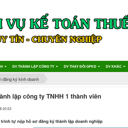
XH
DV THÀNH LẬP CÔNG TY
DV THAY ĐỔI GPKD
DV KHÁC
n đăng ký kinh doanh
hành lập công ty TNHH 1 thành viên
8 20:53
, trình tự nộp hồ sơ đăng ký thành lập doanh nghiệp