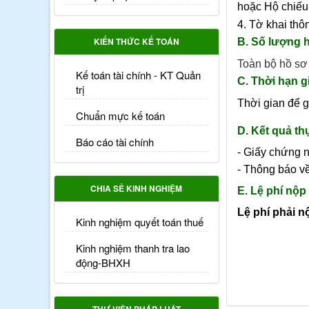
hoặc Hộ chiếu
4. Tờ khai thô
KIẾN THỨC KẾ TOÁN
B. Số lượng 
Toàn bộ hồ sơ 
Kế toán tài chính - KT Quản
C. Thời hạn g
trị
Thời gian để g
Chuẩn mực kế toán
D. Kết quả th
Báo cáo tài chính
- Giấy chứng 
- Thông báo v
CHIA SẺ KINH NGHIỆM
E. Lệ phí nộ
Lệ phí phải n
Kinh nghiệm quyết toán thuế
Kinh nghiệm thanh tra lao
động-BHXH