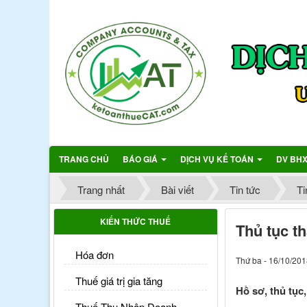
TRANG CHỦ
BÁO GIÁ
DỊCH VỤ KẾ TOÁN
DV BH
Trang nhất
Bài viết
Tin tức
Ti
KIẾN THỨC THUẾ
Thủ tục t
Hóa đơn
Thứ ba - 16/10/201
Thuế giá trị gia tăng
Hồ sơ, thủ tục
Thuế Thu Nhập Doanh