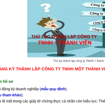
Thủ tục thành lập công ty TNHH 1 thành 
ĂNG KÝ THÀNH LẬP CÔNG TY TNHH MỘT THÀNH V
n hồ sơ
ị đăng ký doanh nghiệp (
mẫu quy định
);
 tham khảo
);
p lệ một trong các giấy tờ chứng thực cá nhân còn hiệu lực: 