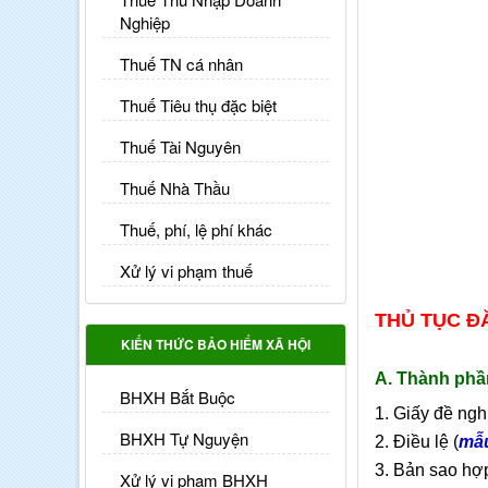
Nghiệp
Thuế TN cá nhân
Thuế Tiêu thụ đặc biệt
Thuế Tài Nguyên
Thuế Nhà Thầu
Thuế, phí, lệ phí khác
Xử lý vi phạm thuế
THỦ TỤC Đ
KIẾN THỨC BẢO HIỂM XÃ HỘI
A. Thành phầ
BHXH Bắt Buộc
1. Giấy đề ngh
BHXH Tự Nguyện
2. Điều lệ (
mẫu
3. Bản sao hợ
Xử lý vi phạm BHXH