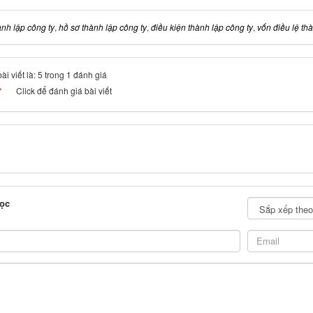
ành lập công ty
,
hồ sơ thành lập công ty
,
điều kiện thành lập công ty
,
vốn điều lệ th
i viết là: 5 trong 1 đánh giá
Click để đánh giá bài viết
ọc