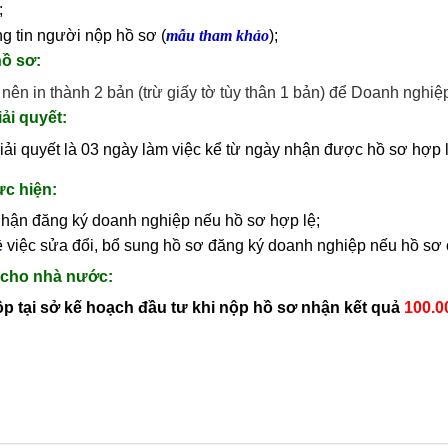
;
ng tin người nộp hồ sơ (
mẫu tham khảo
);
hồ sơ:
nên in thành 2 bản (trừ giấy tờ tùy thân 1 bản) để Doanh nghiệp
iải quyết:
iải quyết là 03 ngày làm việc kể từ ngày nhận được hồ sơ hợp 
ực hiện:
nhận đăng ký doanh nghiệp nếu hồ sơ hợp lệ;
ề việc sửa đổi, bổ sung hồ sơ đăng ký doanh nghiệp nếu hồ sơ
p cho nhà nước:
ộp tại sở kế hoạch đầu tư khi nộp hồ sơ nhận kết qu
ả
100.0