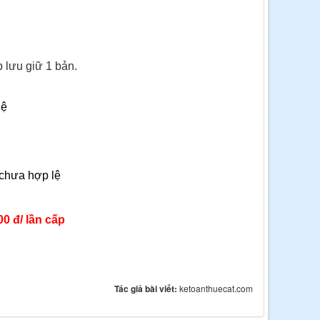
 lưu giữ 1 bản.
lệ
 chưa hợp lệ
00 đ/ lần cấp
Tác giả bài viết:
ketoanthuecat.com