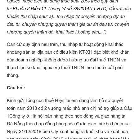
nghiệp thuộc diện áp dụng thuế suất 20% theo quy định
tại
Khoản 2 Điều 11 Thông tư số 78/2014/TT-BTC
) đối với các
khoản thu nhập sau: a)...thu nhập từ chuyển nhượng dự án
đầu tư, chuyển nhượng quyền tham gia dự án đầu tư, chuyển
nhượng quyền thăm dò, khai thác khoáng sản,...”.
Căn cứ quy định nêu trên, thu nhập từ hoạt động khai thác
khoáng sản tại địa bàn có điều kiện KT-XH đặc biệt khó khăn
của doanh nghiệp không được hưởng ưu đãi thuế TNDN và
thực hiện kê khai nghĩa vụ thuế TNDN theo thuế suất phổ
thông.
Câu hỏi:
Kính gửi Tổng cục thuế Hiện tại em đang làm hồ sơ quyết
toán năm 2018 có 2 vướng mắc nhờ anh chị hỗ trợ giúp a Câu
1Công ty ở Hà nội bán hàng theo hợp đồng và giao hàng tại
Đà Nẵng theo hợp đồng hàng hóa được giao tại kho bên mua
Ngày 31/12/2018 bên Cty xuất hàng ra khỏi kho và xuất hóa
đơn nhưng ngày 03/01/2019 bên mua mới ký nhận hàng Vậy