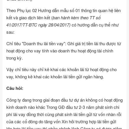
Theo Phụ lục 02 Hướng dẫn mẫu số 01 thông tin quan hệ liên
kết và giao dịch liên kết (
ban hành kèm theo TT số
41/2017/TT-BTC ngày 28/04/2017)
có hướng dẫn cụ thể như
sau:
Chỉ tiêu "Doanh thu lãi tiền vay": Ghi giá trị tiền lãi thu được từ
hoạt động cho vay tính vào doanh thu hoạt động tài chính
trong kỳ.
Vậy chỉ tiêu này chỉ kê khai các khoản lãi từ hoạt động cho
vay, không kê khai các khoản lãi tiền gửi ngân hàng.
Câu hỏi:
Công ty đang trong giai đoạn đầu tư dự án không có hoạt động
kinh doanh nào khác Trong GĐ đầu tư 2-3 năm phát sinh chi
phí lãi vay đồng thời cũng phát sinh lãi tiền gửi từ vốn nhàn rỗi
của các cổ đông do tăng vốn Xin hỏi trường hợp lãi tiền gửi
lớn hơn lãi tiền vay thì phần chênh lệch Công ty có được giảm