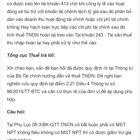
có được treo lên tài khoản 413 chờ khi công ty đi vào hoạt
động sẽ bù trừ với khoản lãi chênh lệch tỷ giá sau đó phân bổ
dần vào doanh thu hoạt động tài chính hoặc chi phí tài chính
không Hay hạch toán trực tiếp vào chi phí tài chính sau đó
tính thuế TNDN hoãn lại treo vào Tài khoản 243 - Tài sản thuế
thu nhập hoãn lại hay phải xử lý như thế nào
Tổng cục Thuế trả lời:
Xin chào bạn, vấn đề bạn hỏi đã được quy định rõ tại Thông tư
của Bộ Tài chính hướng dẫn về thuế TNDN. Đề nghị bạn
nghiên cứu quy định tại điểm 2.21 Điều 4 Thông tư số
96/2015/TT-BTC và căn cứ thực tế của đơn vị để áp dụng phù
hợp.
Câu hỏi:
Tại Phụ Lục 05-3/BK-QTT-TNCN có bắt buộc phải có MST
NPT không Nếu không có MST NPT thì có được giảm trừ gia
cảnh không