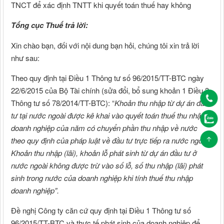
TNCT để xác định TNTT khi quyết toán thuế hay không
Tổng cục Thuế trả lời:
Xin chào bạn, đối với nội dung bạn hỏi, chúng tôi xin trả lời
như sau:
Theo quy định tại Điều 1 Thông tư số 96/2015/TT-BTC ngày
22/6/2015 của Bộ Tài chính (sửa đổi, bổ sung khoản 1 Điều 3
Thông tư số 78/2014/TT-BTC): “
Khoản thu nhập từ dự án đầu
tư tại nước ngoài được kê khai vào quyết toán thuế thu nhập
doanh nghiệp của năm có chuyển phần thu nhập về nước
theo quy định của pháp luật về đầu tư trực tiếp ra nước ngoài.
Khoản thu nhập (lãi), khoản lỗ phát sinh từ dự án đầu tư ở
nước ngoài không được trừ vào số lỗ, số thu nhập (lãi) phát
sinh trong nước của doanh nghiệp khi tính thuế thu nhập
doanh nghiệp”.
Đề nghị Công ty căn cứ quy định tại Điều 1 Thông tư số
96/2015/TT-BTC và thực tế phát sinh của doanh nghiệp để