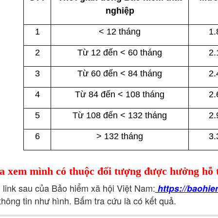
nghiệp
1
< 12 tháng
1.
2
Từ 12 đến < 60 tháng
2.
3
Từ 60 đến < 84 tháng
2.
4
Từ 84 đến < 108 tháng
2.
5
Từ 108 đến < 132 tháng
2.
6
> 132 tháng
3.
a xem mình có thuộc đối tượng được hưởng hỗ t
o link sau của Bảo hiểm xã hội Việt Nam:
https://baohie
thông tin như hình. Bấm tra cứu là có kết quả.