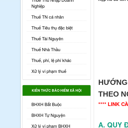
Nghiệp
Thuế TN cá nhân
Thuế Tiêu thụ đặc biệt
Thuế Tài Nguyên
Thuế Nhà Thầu
Thuế, phí, lệ phí khác
Xử lý vi phạm thuế
HƯỚNG
KIẾN THỨC BẢO HIỂM XÃ HỘI
THEO N
**** LINK 
BHXH Bắt Buộc
BHXH Tự Nguyện
A. QUY 
Xử lý vi phạm BHXH