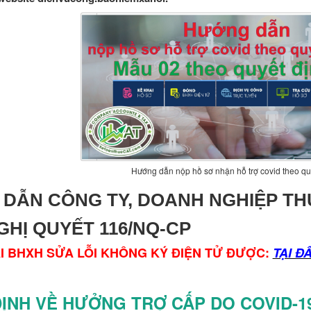
Hướng dẫn nộp hồ sơ nhận hỗ trợ covid theo qu
 DẪN
CÔNG TY, DOANH NGHIỆP
TH
GHỊ QUYẾT 116/NQ-CP
CÀI BHXH SỬA LỖI KHÔNG KÝ ĐIỆN TỬ ĐƯỢC:
TẠI Đ
ĐỊNH VỀ HƯỞNG TRỢ CẤP DO COVID-1