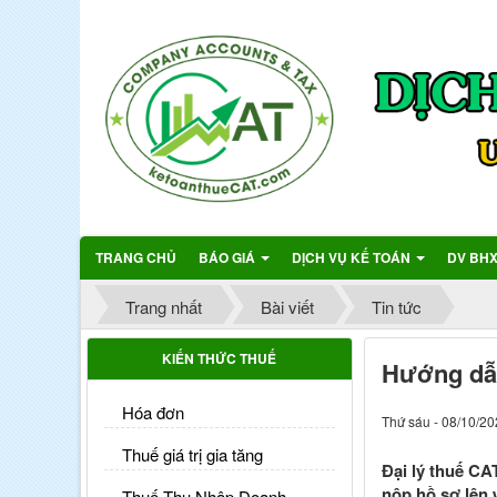
TRANG CHỦ
BÁO GIÁ
DỊCH VỤ KẾ TOÁN
DV BH
Trang nhất
Bài viết
Tin tức
KIẾN THỨC THUẾ
Hướng dẫn
Hóa đơn
Thứ sáu - 08/10/20
Thuế giá trị gia tăng
Đại lý thuế CA
nộp hồ sơ lên
Thuế Thu Nhập Doanh