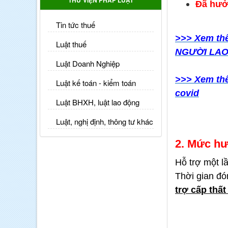
THƯ VIỆN PHÁP LUẬT
Đã hưở
Tin tức thuế
>>> Xem th
Luật thuế
NGƯỜI LAO
Luật Doanh Nghiệp
>>> Xem thê
Luật kế toán - kiểm toán
covi
d
Luật BHXH, luật lao động
Luật, nghị định, thông tư khác
2. Mức hư
Hỗ trợ một lầ
Thời gian đó
trợ cấp thất