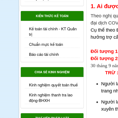
1. Ai đượ
Theo nghị q
KIẾN THỨC KẾ TOÁN
đại dịch COV
Kế toán tài chính - KT Quản
Cụ thể theo 
trị
hưởng trợ cấ
Chuẩn mực kế toán
Đối tượng 
Báo cáo tài chính
Đối tượng 
30 tháng 9 n
CHIA SẺ KINH NGHIỆM
TRỪ 
Người la
Kinh nghiệm quyết toán thuế
trang n
Kinh nghiệm thanh tra lao
động-BHXH
Người l
xuyên t