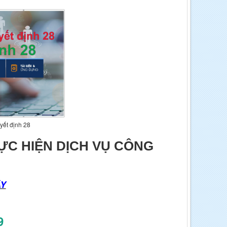
yết định 28
ỰC HIỆN DỊCH VỤ CÔNG
ÂY
9