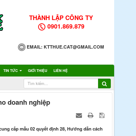
THÀNH LẬP CÔNG TY
0901.869.879
EMAIL:
KTTHUE.CAT@GMAIL.COM
TIN TỨC
GIỚI THIỆU
LIÊN HỆ
ho doanh nghiệp
, cung cấp mẫu 02 quyết định 28, Hướng dẫn cách