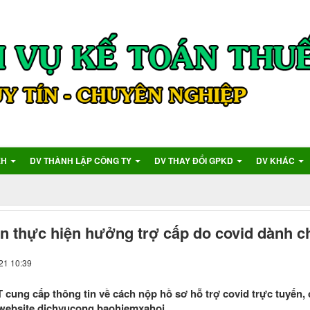
XH
DV THÀNH LẬP CÔNG TY
DV THAY ĐỔI GPKD
DV KHÁC
 thực hiện hưởng trợ cấp do covid dành c
21 10:39
T cung cấp thông tin về cách nộp hồ sơ hỗ trợ covid trực tuyến
 website dichvucong.baohiemxahoi.