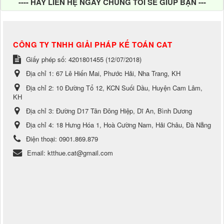
---- HÃY LIÊN HỆ NGAY CHÚNG TÔI SẼ GIÚP BẠN ---
CÔNG TY TNHH GIẢI PHÁP KẾ TOÁN CAT
Giấy phép số: 4201801455 (12/07/2018)
Địa chỉ 1:
67 Lê Hiến Mai, Phước Hải, Nha Trang, KH
Địa chỉ 2:
10 Đường Tổ 12, KCN Suối Dầu, Huyện Cam Lâm,
KH
Địa chỉ 3:
Đường D17 Tân Đông Hiệp, Dĩ An, Bình Dương
Địa chỉ 4:
18 Hưng Hóa 1, Hoà Cường Nam, Hải Châu, Đà Nẵng
Điện thoại:
0901.869.879
Email:
ktthue.cat@gmail.com