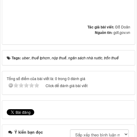
Tác giả bài viết:
Đỗ Doãn
Nguồn tin:
gdt.gov.vn
Tags:
uber
,
thuế tphcm
,
nộp thuế
,
ngân sách nhà nước
,
trốn thuế
Tổng số điểm của bài viết là: 0 trong 0 đánh giá
Click để đánh giá bài viết
Ý kiến bạn đọc