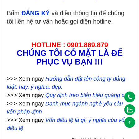
Bấm
ĐĂNG KÝ
và điền thông tin để chúng
tôi liên hệ tư vấn hoặc gọi điện hotline.
HOTLINE : 0901.869.879
CHÚNG TÔI CÓ MẶT LÀ ĐỂ
PHỤC VỤ BẠN !!!
>>> Xem ngay
Hướng dẫn đặt tên công ty đúng
luật, hay, ý nghĩa, đẹp.
>>>
Xem ngay
Quy định treo biển hiệu quảng cáo.
>>> Xem ngay
Danh mục ngành nghề yêu cầu
vốn pháp định
>>> Xem ngay
Vốn điều lệ là gì, ý nghĩa của vốn
điều lệ