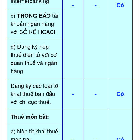
internetbanking
-
-
Có
c)
tài
THÔNG BÁO
khoản ngân hàng
với SỞ KẾ HOẠCH
d) Đăng ký nộp
thuế điện tử với cơ
quan thuế và ngân
hàng
Đăng ký các loại tờ
khai thuế ban đầu
-
-
Có
với chi cục thuế.
Thuế môn bài:
a) Nộp tờ khai thuế
môn bài
-
-
Có