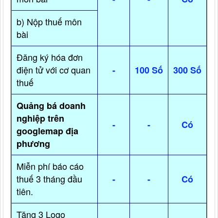
b) Nộp thuế môn
bài
Đăng ký hóa đơn
điện tử với cơ quan
-
100 Số
300 Số
thuế
Quảng bá doanh
nghiệp trên
-
-
Có
googlemap địa
phương
Miễn phí báo cáo
thuế 3 tháng đầu
-
-
Có
tiên.
Tặng 3 Logo