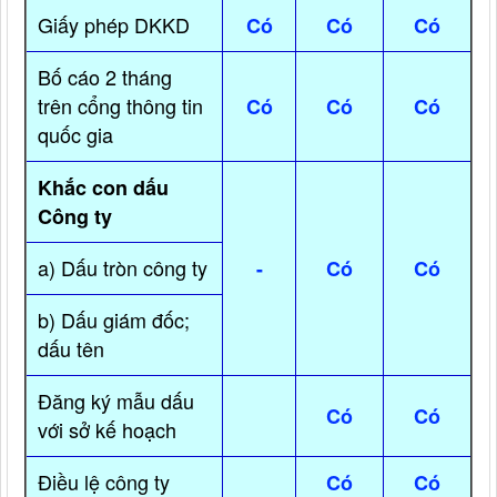
Giấy phép DKKD
Có
Có
Có
Bố cáo 2 tháng
trên cổng thông tin
Có
Có
Có
quốc gia
Khắc con dấu
Công ty
a) Dấu tròn công ty
-
Có
Có
b) Dấu giám đốc;
dấu tên
Đăng ký mẫu dấu
Có
Có
với sở kế hoạch
Điều lệ công ty
Có
Có