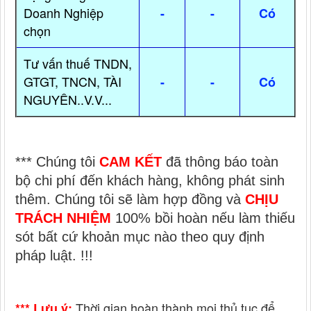
Doanh Nghiệp
-
-
Có
chọn
Tư vấn thuế TNDN,
GTGT, TNCN, TÀI
-
-
Có
NGUYÊN..V.V...
*** Chúng tôi
CAM KẾT
đã thông báo toàn
bộ chi phí đến khách hàng, không phát sinh
thêm. Chúng tôi sẽ làm hợp đồng và
CHỊU
TRÁCH NHIỆM
100% bồi hoàn nếu làm thiếu
sót bất cứ khoản mục nào theo quy định
pháp luật. !!!
Thời gian hoàn thành mọi thủ tục để
*** Lưu ý: