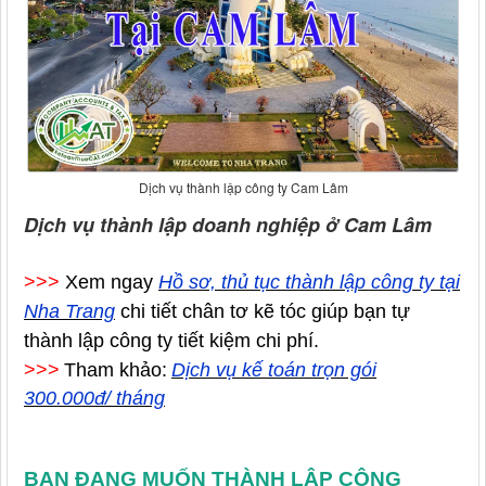
Dịch vụ thành lập công ty Cam Lâm
Dịch vụ thành lập doanh nghiệp ở Cam Lâm
>>>
Xem ngay
Hồ sơ, thủ tục thành lập công ty tại
Nha Trang
chi tiết chân tơ kẽ tóc giúp bạn tự
thành lập công ty tiết kiệm chi phí.
>>>
Tham khảo:
Dịch vụ kế toán trọn gói
300.000đ/ tháng
BẠN ĐANG MUỐN THÀNH LẬP CÔNG