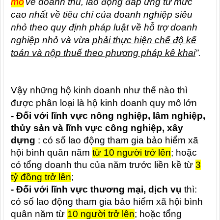
mô
về doanh thu, lao động đáp ứng từ mức
cao nhất về tiêu chí của doanh nghiệp siêu
nhỏ theo quy định pháp luật về hỗ trợ doanh
nghiệp nhỏ và vừa
phải thực hiện chế độ kế
toán và nộp thuế theo phương pháp kê khai
”.
Vậy những hộ kinh doanh như thế nào thì
được phân loại là hộ kinh doanh quy mô lớn
- Đối với lĩnh vực nông nghiệp, lâm nghiệp,
thủy sản và lĩnh vực công nghiệp, xây
dựng
: có số lao động tham gia bảo hiểm xã
hội bình quân năm
từ 10 người trở lên
; hoặc
có tổng doanh thu của năm trước liền kề từ
3
tỷ đồng trở lên
;
- Đối với lĩnh vực thương mại, dịch vụ
thì:
có số lao động tham gia bảo hiểm xã hội bình
quân năm từ
10 người trở lên
; hoặc tổng