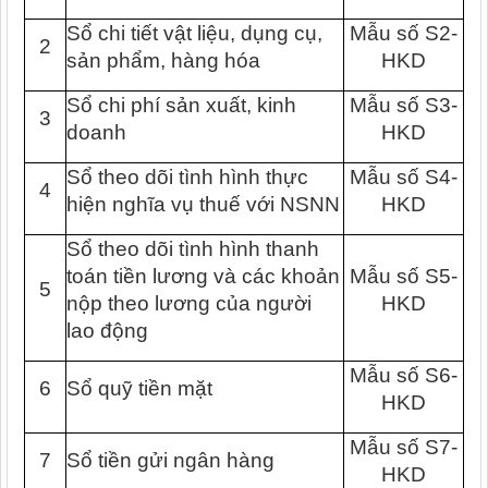
Sổ chi tiết vật liệu, dụng cụ,
Mẫu số S2-
2
sản phẩm, hàng hóa
HKD
Sổ chi phí sản xuất, kinh
Mẫu số S3-
3
doanh
HKD
Sổ theo dõi tình hình thực
Mẫu số S4-
4
hiện nghĩa vụ thuế với NSNN
HKD
Sổ theo dõi tình hình thanh
toán tiền lương và các khoản
Mẫu số S5-
5
nộp theo lương của người
HKD
lao động
Mẫu số S6-
6
Sổ quỹ tiền mặt
HKD
Mẫu số S7-
7
Sổ tiền gửi ngân hàng
HKD