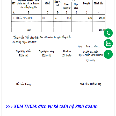
>>> XEM THÊM: dịch vụ kế toán hộ kinh doanh