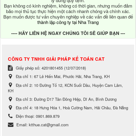
lý đúng quy định.
Bạn không có kinh nghiệm, không có thời gian, nhưng muốn đảm
bảo mọi thủ tục thực hiện một cách nhanh chóng và chính xác.
Bạn muốn được tư vấn chuyên nghiệp về các vấn đề liên quan đế
thành lập công ty tại Nha Trang
---- HÃY LIÊN HỆ NGAY CHÚNG TÔI SẼ GIÚP BẠN ---
CÔNG TY TNHH GIẢI PHÁP KẾ TOÁN CAT
Giấy phép số: 4201801455 (12/07/2018)
Địa chỉ 1:
67 Lê Hiến Mai, Phước Hải, Nha Trang, KH
Địa chỉ 2:
10 Đường Tổ 12, KCN Suối Dầu, Huyện Cam Lâm,
KH
Địa chỉ 3:
Đường D17 Tân Đông Hiệp, Dĩ An, Bình Dương
Địa chỉ 4:
18 Hưng Hóa 1, Hoà Cường Nam, Hải Châu, Đà Nẵng
Điện thoại:
0901.869.879
Email:
ktthue.cat@gmail.com