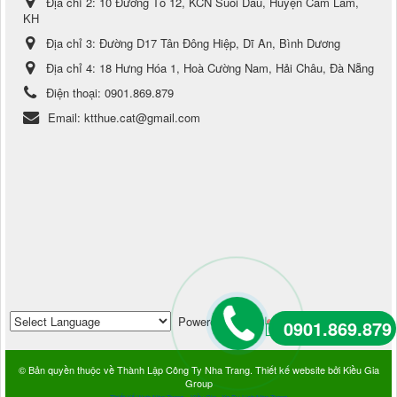
Địa chỉ 2:
10 Đường Tổ 12, KCN Suối Dầu, Huyện Cam Lâm,
KH
Địa chỉ 3:
Đường D17 Tân Đông Hiệp, Dĩ An, Bình Dương
Địa chỉ 4:
18 Hưng Hóa 1, Hoà Cường Nam, Hải Châu, Đà Nẵng
Điện thoại:
0901.869.879
Email:
ktthue.cat@gmail.com
Powered by
Translate
0901.869.879
© Bản quyền thuộc về
Thành Lập Công Ty Nha Trang
.
Thiết kế website
bởi
Kiều Gia
Group