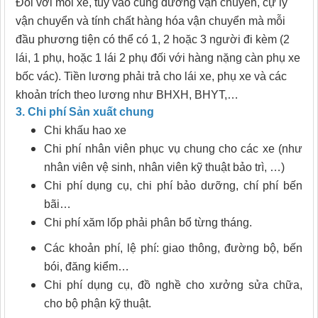
Đối với mỗi xe, tùy vào cung đường vận chuyển, cự ly
vận chuyển và tính chất hàng hóa vận chuyển mà mỗi
đầu phương tiện có thể có 1, 2 hoặc 3 người đi kèm (2
lái, 1 phụ, hoặc 1 lái 2 phụ đối với hàng nặng càn phụ xe
bốc vác). Tiền lương phải trả cho lái xe, phụ xe và các
khoản trích theo lương như BHXH, BHYT,…
3. Chi phí Sản xuất chun
g
Chi khấu hao xe
Chi phí nhân viên phục vụ chung cho các xe (như
nhân viên vệ sinh, nhân viên kỹ thuật bảo trì, …)
Chi phí dụng cụ, chi phí bảo dưỡng, chí phí bến
bãi…
Chi phí xăm lốp phải phân bổ từng tháng.
Các khoản phí, lệ phí: giao thông, đường bộ, bến
bói, đăng kiểm…
Chi phí dụng cụ, đồ nghề cho xưởng sửa chữa,
cho bộ phận kỹ thuật.