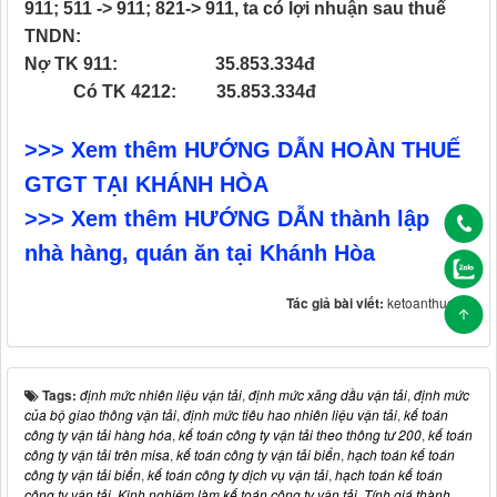
911; 511 -> 911; 821-> 911, ta có lợi nhuận sau thuế
TNDN:
Nợ TK 911: 35.853.334đ
Có TK 4212: 35.853.334đ
>>> Xem thêm HƯỚNG DẪN HOÀN THUẾ
GTGT TẠI KHÁNH HÒA
>>> Xem thêm HƯỚNG DẪN thành lập
nhà hàng, quán ăn tại Khánh Hòa
Tác giả bài viết:
ketoanthuecat
Tags:
định mức nhiên liệu vận tải
,
định mức xăng dầu vận tải
,
định mức
của bộ giao thông vận tải
,
định mức tiêu hao nhiên liệu vận tải
,
kế toán
công ty vận tải hàng hóa
,
kế toán công ty vận tải theo thông tư 200
,
kế toán
công ty vận tải trên misa
,
kế toán công ty vận tải biển
,
hạch toán kế toán
công ty vận tải biển
,
kế toán công ty dịch vụ vận tải
,
hạch toán kế toán
công ty vận tải
,
Kinh nghiệm làm kế toán công ty vận tải
,
Tính giá thành