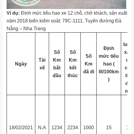
Ví dụ:
Định mức tiêu hao xe 12 chỗ, chở khách, sản xuất
năm 2018 biển kiểm soát: 79C-1111, Tuyến đường Đà
Nẵng – Nha Trang
Số
lượ
Định
Số
Số
xăn
Số
mức tiêu
Tài
Km
Km
dầ
Ngày
Km
hao (
xế
bắt
kết
chạ
đã đi
lít/100km
đầu
thúc
the
)
địn
mứ
18/02/2021
N.A
1234
2234
1000
15
15