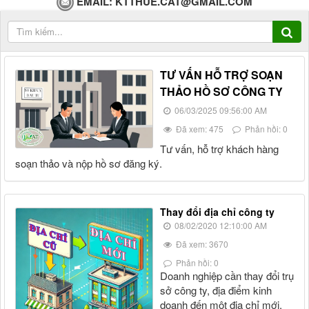
EMAIL:
KTTHUE.CAT@GMAIL.COM
TƯ VẤN HỖ TRỢ SOẠN
THẢO HỒ SƠ CÔNG TY
06/03/2025 09:56:00 AM
Đã xem: 475
Phản hồi: 0
Tư vấn, hỗ trợ khách hàng
soạn thảo và nộp hồ sơ đăng ký.
Thay đổi địa chỉ công ty
08/02/2020 12:10:00 AM
Đã xem: 3670
Phản hồi: 0
Doanh nghiệp cần thay đổi trụ
sở công ty, địa điểm kinh
doanh đến một địa chỉ mới.