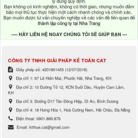
lý đúng quy định.
Bạn không có kinh nghiệm, không có thời gian, nhưng muốn đảm
bảo mọi thủ tục thực hiện một cách nhanh chóng và chính xác.
Bạn muốn được tư vấn chuyên nghiệp về các vấn đề liên quan đế
thành lập công ty tại Nha Trang
---- HÃY LIÊN HỆ NGAY CHÚNG TÔI SẼ GIÚP BẠN ---
CÔNG TY TNHH GIẢI PHÁP KẾ TOÁN CAT
Giấy phép số: 4201801455 (12/07/2018)
Địa chỉ 1:
67 Lê Hiến Mai, Phước Hải, Nha Trang, KH
Địa chỉ 2:
10 Đường Tổ 12, KCN Suối Dầu, Huyện Cam Lâm,
KH
Địa chỉ 3:
Đường D17 Tân Đông Hiệp, Dĩ An, Bình Dương
Địa chỉ 4:
18 Hưng Hóa 1, Hoà Cường Nam, Hải Châu, Đà Nẵng
Điện thoại:
0901.869.879
Email:
ktthue.cat@gmail.com